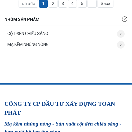
«Trước
1
2
3
4
5
...
Sau»
NHÓM SẢN PHẨM
CỘT ĐÈN CHIẾU SÁNG
MẠ KẼM NHÚNG NÓNG
CÔNG TY CP ĐẦU TƯ XÂY DỰNG TOÀN
PHÁT
Mạ kẽm nhúng nóng - Sản xuất cột đèn chiếu sáng -
Sản xuất hộ lan tôn sóng