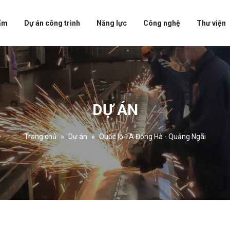
ẩm
Dự án công trình
Năng lực
Công nghệ
Thư viện
DỰ ÁN
Trang chủ
Dự án
Quốc lộ 1A Đông Hà - Quảng Ngãi