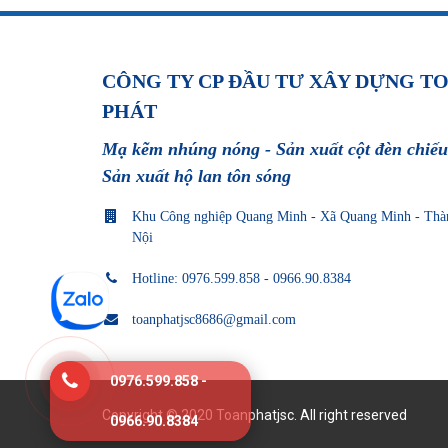
CÔNG TY CP ĐẦU TƯ XÂY DỰNG T
PHÁT
Mạ kẽm nhúng nóng - Sản xuất cột đèn chiếu
Sản xuất hộ lan tôn sóng
Khu Công nghiệp Quang Minh - Xã Quang Minh - Thà
Nội
Hotline: 0976.599.858 - 0966.90.8384
toanphatjsc8686@gmail.com
0976.599.858 -
Copyright © 2020 Toanphatjsc. All right reserved
0966.90.8384