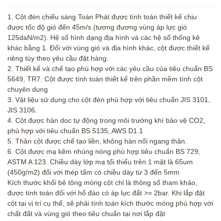
1. Cột đèn chiếu sáng Toàn Phát được tính toán thiết kế chịu
được tốc độ gió đến 45m/s (tương đương vùng áp lực gió
125daN/m2). Hệ số hình dạng địa hình và các hệ số thống kê
khác bằng 1. Đối với vùng gió và địa hình khác, cột được thiết kế
riêng tùy theo yêu cầu đặt hàng.
2. Thiết kế và chế tạo phù hợp với các yêu cầu của tiêu chuẩn BS
5649, TR7. Cột được tính toán thiết kế trên phần mềm tính cột
chuyên dụng
3. Vật liệu sử dụng cho cột đèn phù hợp với tiêu chuẩn JIS 3101,
JIS 3106.
4. Cột được hàn dọc tự động trong môi trường khí bảo vệ CO2,
phù hợp với tiêu chuẩn BS 5135, AWS D1.1
5. Thân cột được chế tạo liền, không hàn nối ngang thân.
6. Cột được mạ kẽm nhúng nóng phù hợp tiêu chuẩn BS 729,
ASTM A 123. Chiều dày lớp mạ tối thiểu trên 1 mặt là 65um
(450g/m2) đối với thép tấm có chiều dày từ 3 đến 5mm
Kích thước khối bê tông móng cột chỉ là thông số tham khảo,
được tính toán đối với hố đào có áp lực đất >= 2bar. Khi lắp đặt
cột tại vị trí cụ thể, sẽ phải tính toán kích thước móng phù hợp với
chất đất và vùng gió theo tiêu chuẩn tại nơi lắp đặt