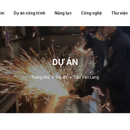
ẩm
Dự án công trình
Năng lực
Công nghệ
Thư viện
DỰ ÁN
Trang chủ
Dự án
Cầu Văn Lang